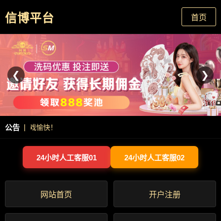
信博平台
首页
❮
❯
|
公告
，祝贵宾游戏愉快！
24小时人工客服01
24小时人工客服02
网站首页
开户注册