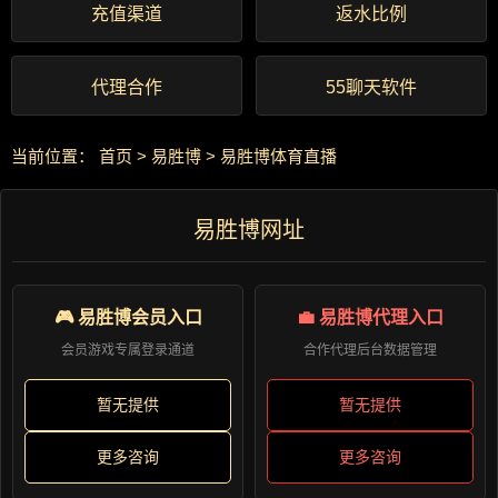
充值渠道
返水比例
代理合作
55聊天软件
当前位置：
首页
>
易胜博
> 易胜博体育直播
易胜博网址
🎮 易胜博会员入口
💼 易胜博代理入口
会员游戏专属登录通道
合作代理后台数据管理
暂无提供
暂无提供
更多咨询
更多咨询