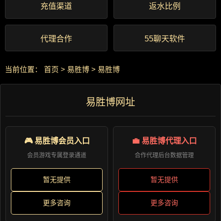
充值渠道
返水比例
代理合作
55聊天软件
当前位置：
首页
>
易胜博
> 易胜博
易胜博网址
🎮 易胜博会员入口
💼 易胜博代理入口
会员游戏专属登录通道
合作代理后台数据管理
暂无提供
暂无提供
更多咨询
更多咨询