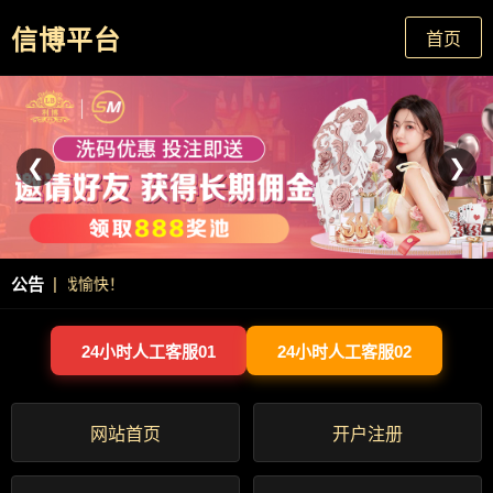
信博平台
首页
❮
❯
|
公告
，祝贵宾游戏愉快！
24小时人工客服01
24小时人工客服02
网站首页
开户注册