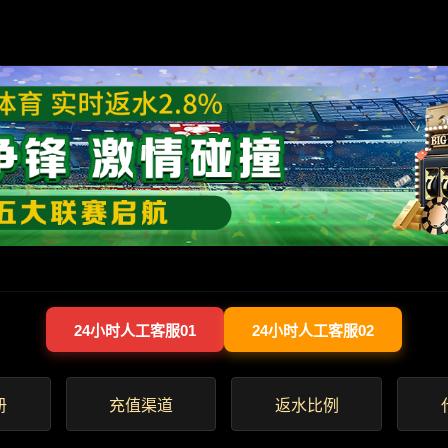
24小时人工客服01
24小时人工客服02
册
充值渠道
返水比例