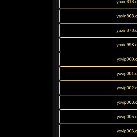
yaxin818.
yaxin868.
yaxin878.
yaxin998.
yxvip000.
yxvip001.
yxvip002.
yxvip003.
yxvip005.
yxvip006.