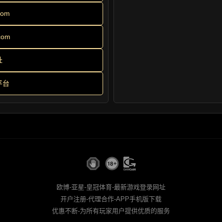
com
com
址
平台
欧博-亚星-皇冠体育-最新游戏登录网址
开户注册-代理合作-APP手机版下载
优惠不断-为所有玩家用户提供优质的服务