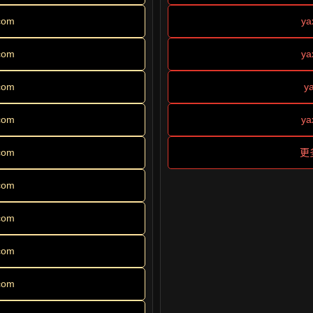
com
ya
com
ya
com
ya
com
ya
com
更
com
com
com
com