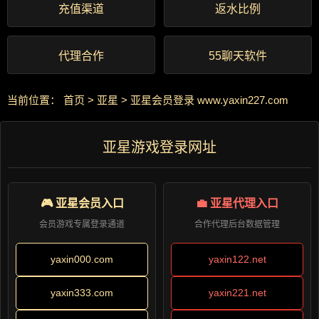
充值渠道
返水比例
代理合作
55聊天软件
当前位置：
首页
>
亚星
> 亚星会员登录 www.yaxin227.com
亚星游戏登录网址
🎮 亚星会员入口
💼 亚星代理入口
会员游戏专属登录通道
合作代理后台数据管理
yaxin000.com
yaxin122.net
yaxin333.com
yaxin221.net