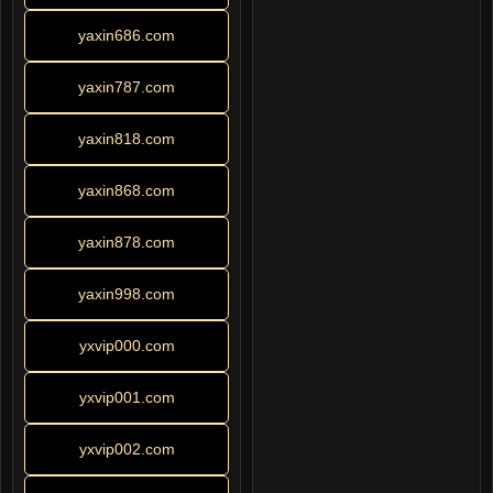
yaxin686.com
yaxin787.com
yaxin818.com
yaxin868.com
yaxin878.com
yaxin998.com
yxvip000.com
yxvip001.com
yxvip002.com