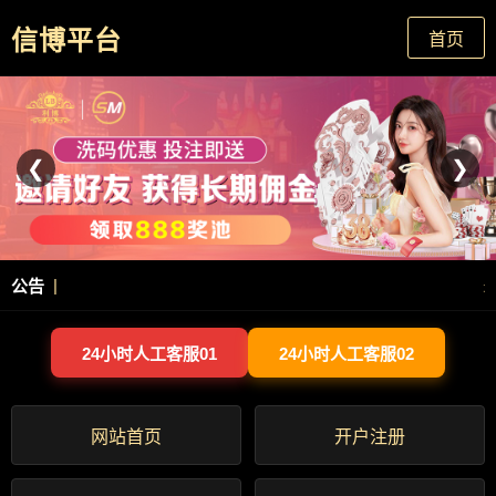
信博平台
首页
❮
❯
|
公告
最新
24小时人工客服01
24小时人工客服02
网站首页
开户注册