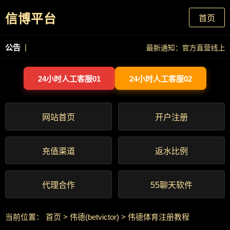
信博平台
首页
❮
❯
|
公告
最新通知：官方直营线上娱乐
24小时人工客服01
24小时人工客服02
网站首页
开户注册
充值渠道
返水比例
代理合作
55聊天软件
当前位置：
首页
>
伟德(betvictor)
> 伟德体育注册教程