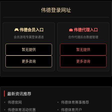
伟德登录网址
🎮 伟德会员入口
💼 伟德代理入口
会员游戏专属登录通道
合作代理后台数据管理
暂无提供
暂无提供
更多咨询
更多咨询
最新资讯推荐
•
•
伟德官网
伟德体育赛事推荐
•
•
伟德体育活动优惠
伟德体育开户