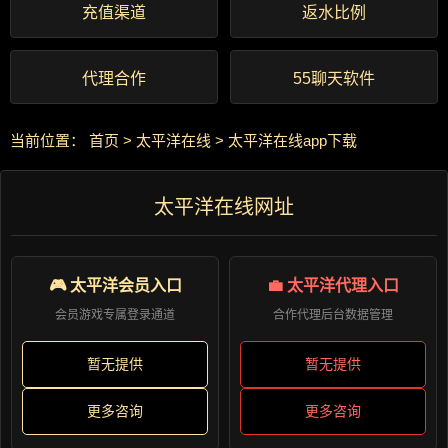
充值渠道
返水比例
代理合作
55聊天软件
当前位置：
首页
>
太平洋在线
> 太平洋在线app下载
太平洋在线网址
🎮 太平洋会员入口
💼 太平洋代理入口
会员游戏专属登录通道
合作代理后台数据管理
暂无提供
暂无提供
更多咨询
更多咨询