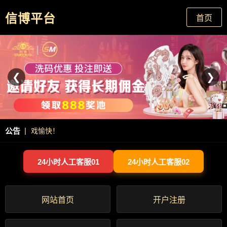
信博平台
首页
❮
❯
|
公告
，祝贵宾游戏愉快！
24小时人工客服01
24小时人工客服02
网站首页
开户注册