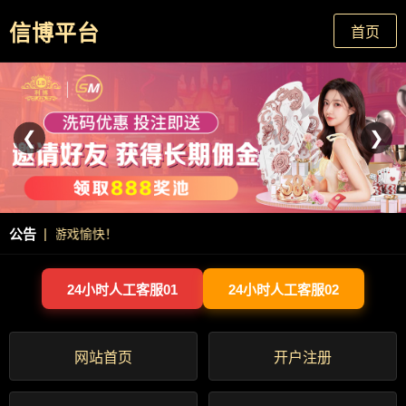
信博平台
首页
❮
❯
|
公告
7，祝贵宾游戏愉快！
24小时人工客服01
24小时人工客服02
网站首页
开户注册