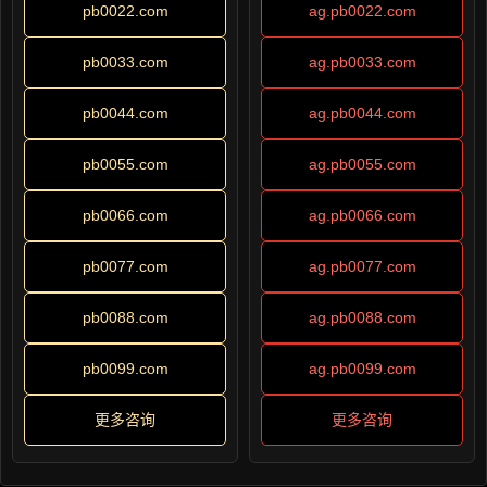
pb0022.com
ag.pb0022.com
pb0033.com
ag.pb0033.com
pb0044.com
ag.pb0044.com
pb0055.com
ag.pb0055.com
pb0066.com
ag.pb0066.com
pb0077.com
ag.pb0077.com
pb0088.com
ag.pb0088.com
pb0099.com
ag.pb0099.com
更多咨询
更多咨询