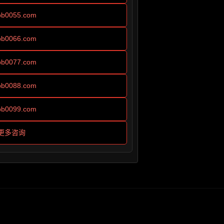
pb0055.com
pb0066.com
pb0077.com
pb0088.com
pb0099.com
更多咨询