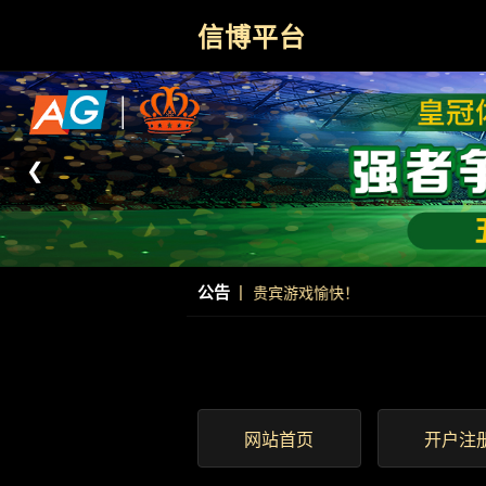
信博平台
❮
|
公告
水0.8起步，皇冠体育2.7，祝贵宾游戏愉快！
网站首页
开户注