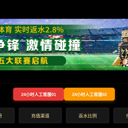
24小时人工客服01
24小时人工客服02
册
充值渠道
返水比例