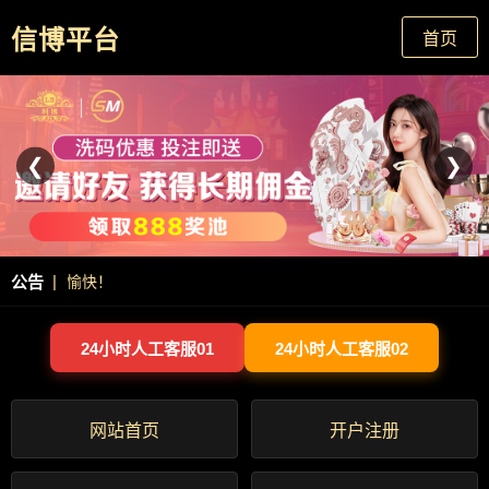
信博平台
首页
❮
❯
|
公告
贵宾游戏愉快！
24小时人工客服01
24小时人工客服02
网站首页
开户注册