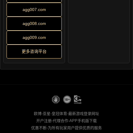
agg007.com
agg008.com
agg009.com
更多咨询平台
欧博-亚星-皇冠体育-最新游戏登录网址
开户注册-代理合作-APP手机版下载
优惠不断-为所有玩家用户提供优质的服务