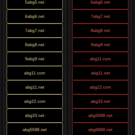
5abg5.net
6abg6.net
6abg6.net
7abg7.net
7abg7.net
8abg8.net
8abg8.net
9abg9.net
9abg9.net
abg11.com
abg11.com
abg11.net
abg11.net
abg22.com
abg22.com
abg33.net
abg33.net
abg5588.net
abg5588.net
abg6888.net