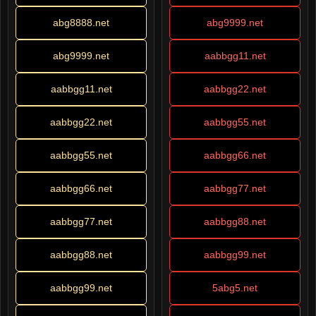
abg8888.net
abg9999.net
abg9999.net
aabbgg11.net
aabbgg11.net
aabbgg22.net
aabbgg22.net
aabbgg55.net
aabbgg55.net
aabbgg66.net
aabbgg66.net
aabbgg77.net
aabbgg77.net
aabbgg88.net
aabbgg88.net
aabbgg99.net
aabbgg99.net
5abg5.net