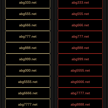
abg333.net
abg333.net
abg555.net
abg555.net
abg666.net
abg666.net
abg777.net
abg777.net
abg888.net
abg888.net
abg999.net
abg999.net
abg000.net
abg5555.net
abg5555.net
abg6666.net
abg6666.net
abg7777.net
abg7777.net
abg8888.net