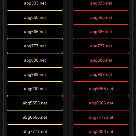
abg333.net
abg333.net
abg555.net
abg555.net
abg666.net
abg666.net
abg777.net
abg777.net
abg888.net
abg888.net
abg999.net
abg999.net
abg000.net
abg5555.net
abg5555.net
abg6666.net
abg6666.net
abg7777.net
abg7777.net
abg8888.net