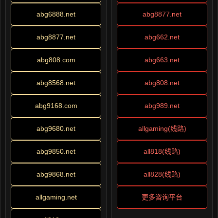
abg6888.net
abg8877.net
abg8877.net
abg662.net
abg808.com
abg663.net
abg8568.net
abg808.net
abg9168.com
abg989.net
abg9680.net
allgaming(线路)
abg9850.net
all818(线路)
abg9868.net
all828(线路)
allgaming.net
更多咨询平台