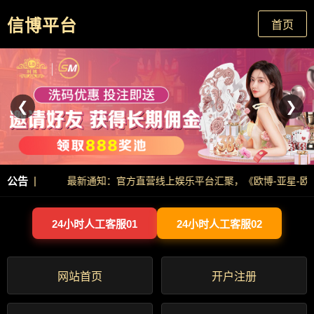
信博平台
首页
❮
❯
|
公告
最新通知：官方直营线上娱乐平台汇聚，《欧博-亚星-欧博-A
24小时人工客服01
24小时人工客服02
网站首页
开户注册