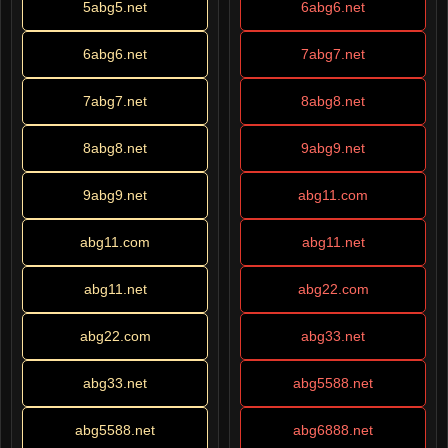
5abg5.net
6abg6.net
6abg6.net
7abg7.net
7abg7.net
8abg8.net
8abg8.net
9abg9.net
9abg9.net
abg11.com
abg11.com
abg11.net
abg11.net
abg22.com
abg22.com
abg33.net
abg33.net
abg5588.net
abg5588.net
abg6888.net