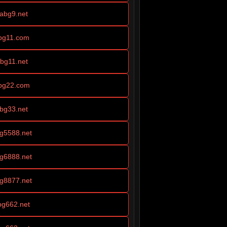
abg9.net
bg11.com
bg11.net
bg22.com
bg33.net
g5588.net
g6888.net
g8877.net
bg662.net