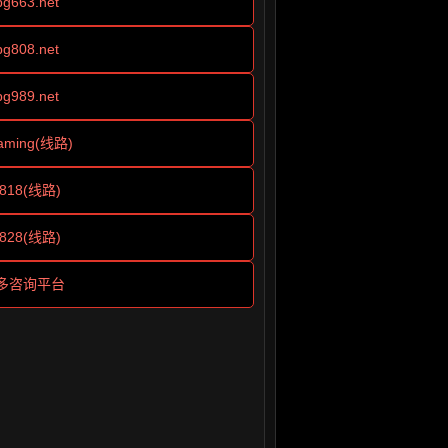
bg663.net
bg808.net
bg989.net
gaming(线路)
ll818(线路)
ll828(线路)
多咨询平台