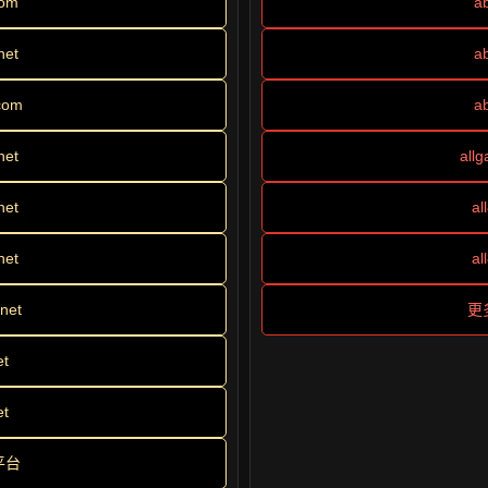
com
a
net
a
com
a
net
all
net
a
net
a
net
更
et
et
平台