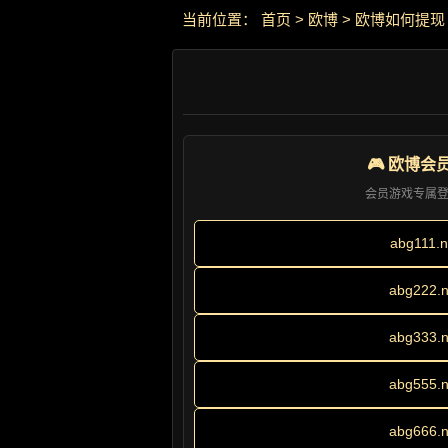
当前位置：
首页
>
欧博
> 欧博如何提现
🎮 欧博会
会员游戏专属
abg111.n
abg222.n
abg333.n
abg555.n
abg666.n