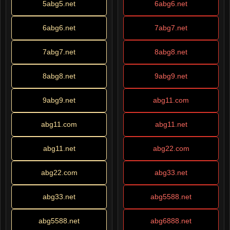
5abg5.net
6abg6.net
6abg6.net
7abg7.net
7abg7.net
8abg8.net
8abg8.net
9abg9.net
9abg9.net
abg11.com
abg11.com
abg11.net
abg11.net
abg22.com
abg22.com
abg33.net
abg33.net
abg5588.net
abg5588.net
abg6888.net