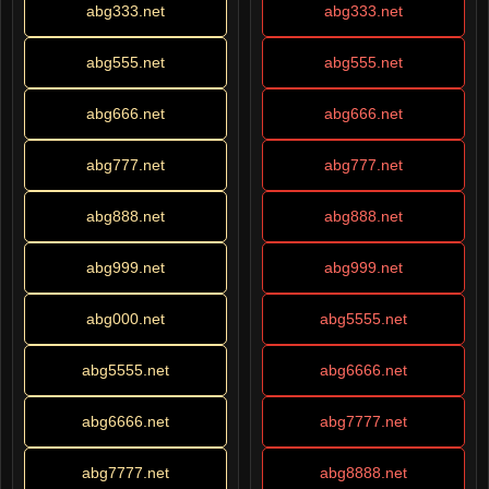
abg333.net
abg333.net
abg555.net
abg555.net
abg666.net
abg666.net
abg777.net
abg777.net
abg888.net
abg888.net
abg999.net
abg999.net
abg000.net
abg5555.net
abg5555.net
abg6666.net
abg6666.net
abg7777.net
abg7777.net
abg8888.net