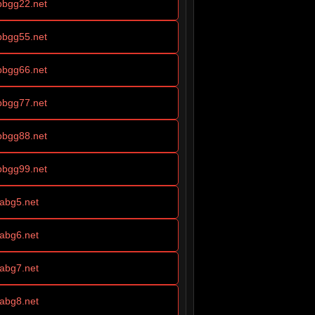
bbgg22.net
bbgg55.net
bbgg66.net
bbgg77.net
bbgg88.net
bbgg99.net
abg5.net
abg6.net
abg7.net
abg8.net