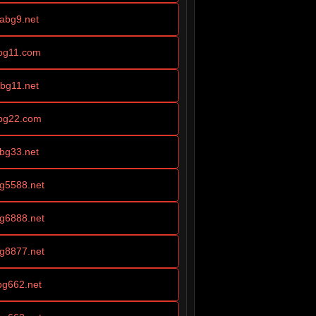
abg9.net
bg11.com
bg11.net
bg22.com
bg33.net
g5588.net
g6888.net
g8877.net
bg662.net