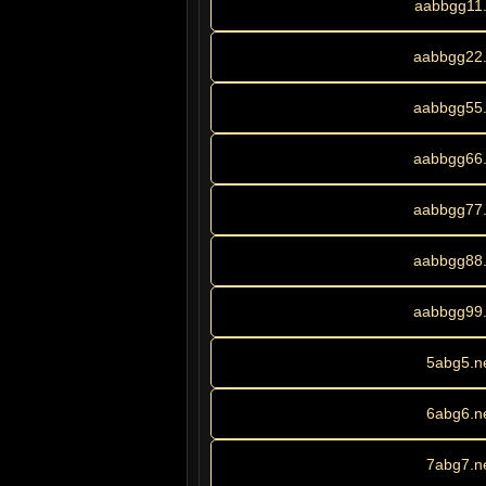
aabbgg11.
aabbgg22.
aabbgg55.
aabbgg66.
aabbgg77.
aabbgg88.
aabbgg99.
5abg5.n
6abg6.n
7abg7.n