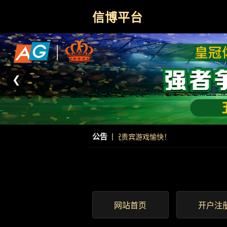
信博平台
❮
|
公告
8起步，皇冠体育2.7，祝贵宾游戏愉快！
网站首页
开户注