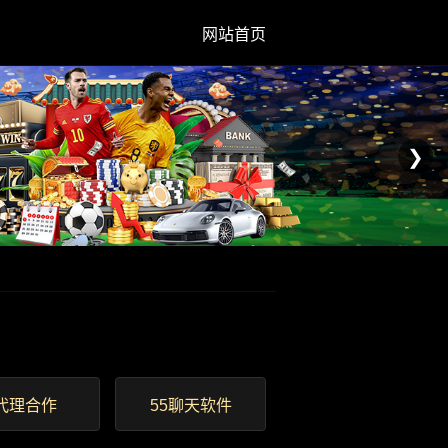
网站首页
❯
代理合作
55聊天软件