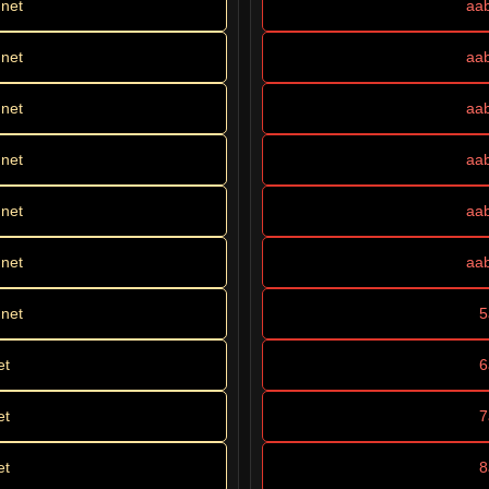
net
aa
net
aa
net
aa
net
aa
net
aa
net
aa
net
5
et
6
et
7
et
8