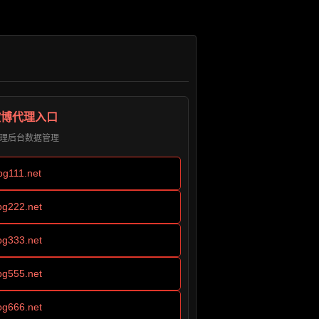
 欧博代理入口
理后台数据管理
bg111.net
bg222.net
bg333.net
bg555.net
bg666.net