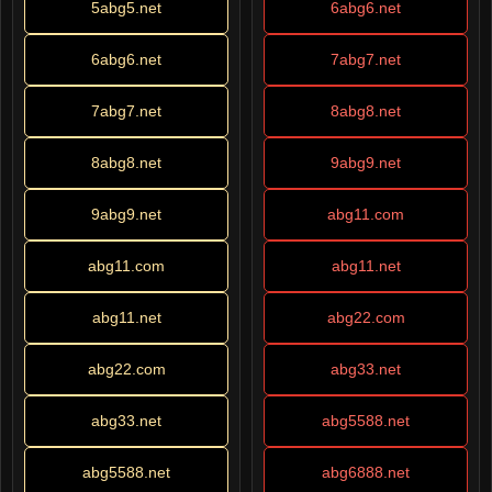
5abg5.net
6abg6.net
6abg6.net
7abg7.net
7abg7.net
8abg8.net
8abg8.net
9abg9.net
9abg9.net
abg11.com
abg11.com
abg11.net
abg11.net
abg22.com
abg22.com
abg33.net
abg33.net
abg5588.net
abg5588.net
abg6888.net