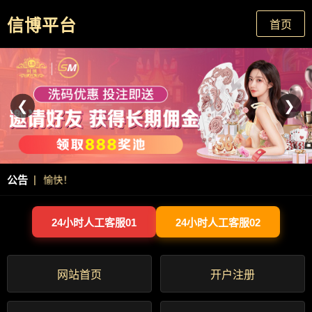
信博平台
首页
❮
❯
|
公告
贵宾游戏愉快！
24小时人工客服01
24小时人工客服02
网站首页
开户注册