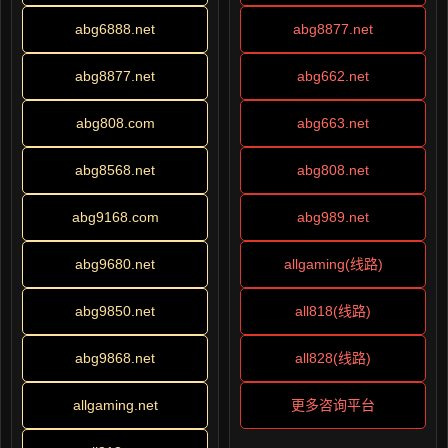
abg6888.net
abg8877.net
abg8877.net
abg662.net
abg808.com
abg663.net
abg8568.net
abg808.net
abg9168.com
abg989.net
abg9680.net
allgaming(线路)
abg9850.net
all818(线路)
abg9868.net
all828(线路)
allgaming.net
更多咨询平台