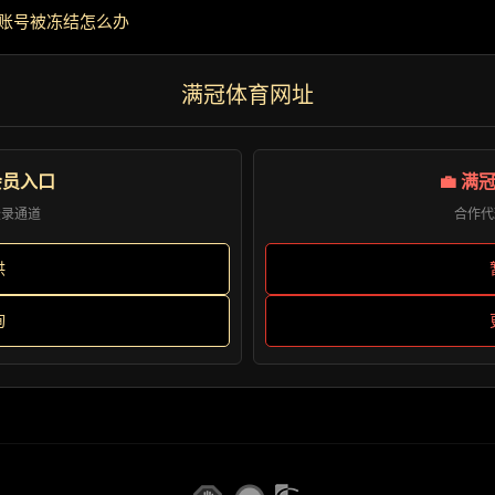
育账号被冻结怎么办
满冠体育网址
会员入口
💼 
登录通道
合作代
供
询