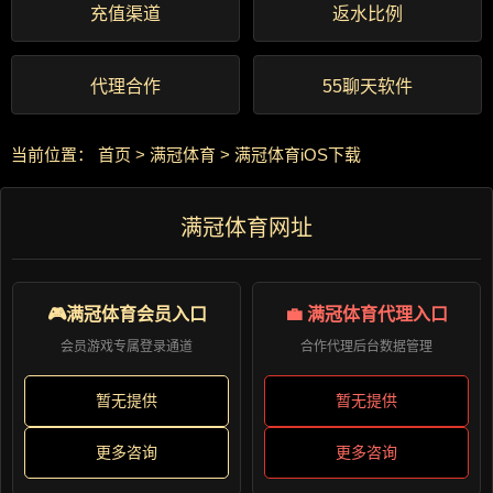
充值渠道
返水比例
代理合作
55聊天软件
当前位置：
首页
>
满冠体育
> 满冠体育iOS下载
满冠体育网址
🎮满冠体育会员入口
💼 满冠体育代理入口
会员游戏专属登录通道
合作代理后台数据管理
暂无提供
暂无提供
更多咨询
更多咨询