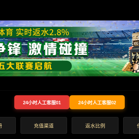
24小时人工客服01
24小时人工客服02
册
充值渠道
返水比例