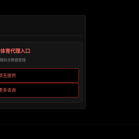
乐鱼体育代理入口
理后台数据管理
暂无提供
更多咨询