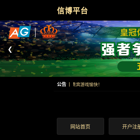
信博平台
❮
|
公告
水0.8起步，皇冠体育2.7，祝贵宾游戏愉快！
网站首页
开户注