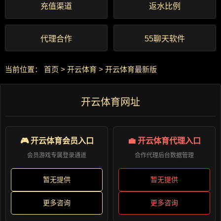
充值渠道
返水比例
代理合作
55聊天软件
当前位置：
首页
>
开云体育
> 开云体育最新版
开云体育网址
🎮 开云体育会员入口
💼 开云体育代理入口
会员游戏专属登录通道
合作代理后台数据管理
暂无提供
暂无提供
更多咨询
更多咨询