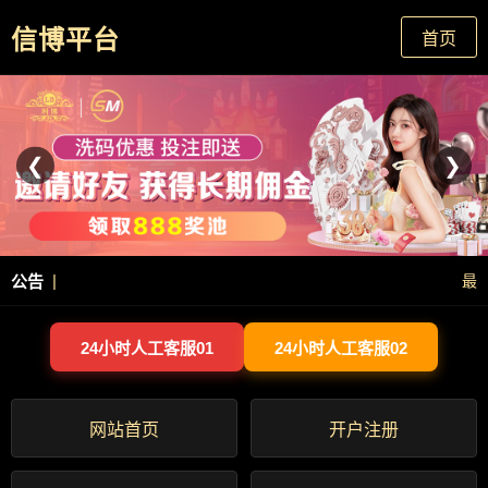
信博平台
首页
❮
❯
|
公告
最新
24小时人工客服01
24小时人工客服02
网站首页
开户注册