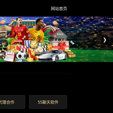
网站首页
❯
代理合作
55聊天软件