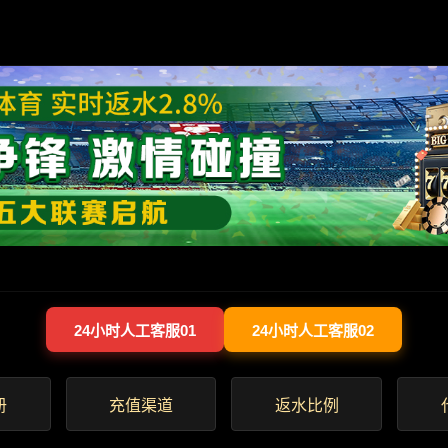
24小时人工客服01
24小时人工客服02
册
充值渠道
返水比例