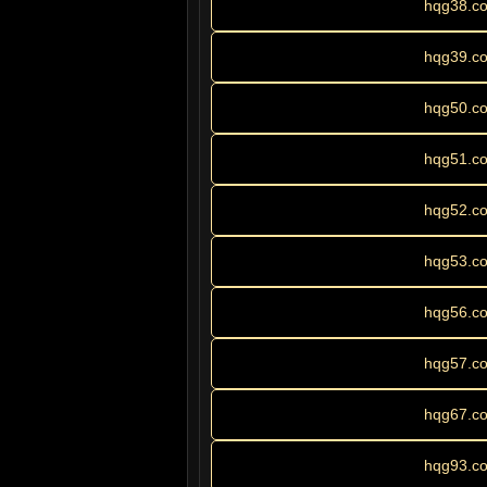
hqg38.c
hqg39.c
hqg50.c
hqg51.c
hqg52.c
hqg53.c
hqg56.c
hqg57.c
hqg67.c
hqg93.c