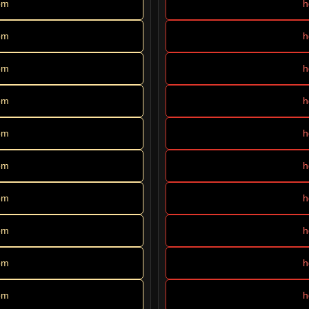
om
h
om
h
om
h
om
h
om
h
om
h
om
h
om
h
om
h
om
h