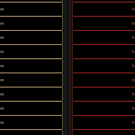
om
h
om
h
om
h
om
h
om
h
om
h
om
h
om
h
om
h