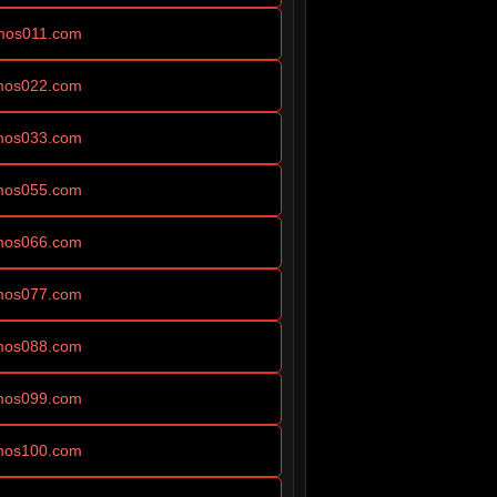
mos011.com
mos022.com
mos033.com
mos055.com
mos066.com
mos077.com
mos088.com
mos099.com
mos100.com