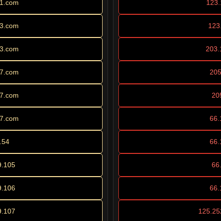
1.com
123.
3.com
123
3.com
203.
7.com
205
7.com
20
7.com
66.
.54
66.
9.105
66
9.106
66.
9.107
125.25