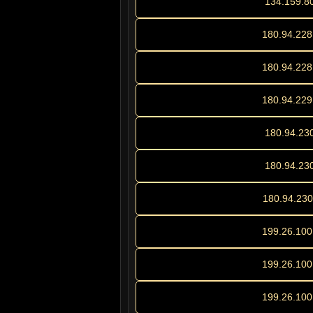
134.159.8
180.94.228
180.94.228
180.94.229
180.94.23
180.94.23
180.94.230
199.26.100
199.26.100
199.26.100