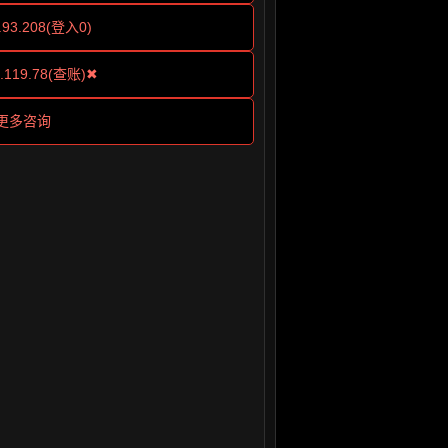
.93.208(登入0)
8.119.78(查账)✖
更多咨询