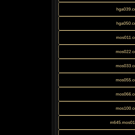
hga039.
hga050.
mos011.
mos022.
mos033.
mos055.
mos066.
mos100.
m645.mos01