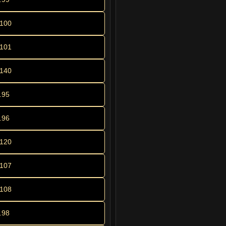
.100
.101
.140
.95
.96
.120
.107
.108
.98