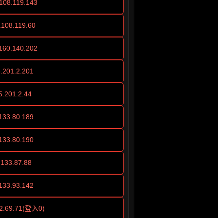
108.119.143
.108.119.60
160.140.202
.201.2.201
5.201.2.44
133.80.189
133.80.190
.133.87.88
133.93.142
2.69.71(登入0)