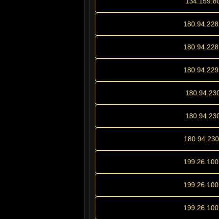
134.159.8
180.94.228
180.94.228
180.94.229
180.94.23
180.94.23
180.94.230
199.26.100
199.26.100
199.26.100