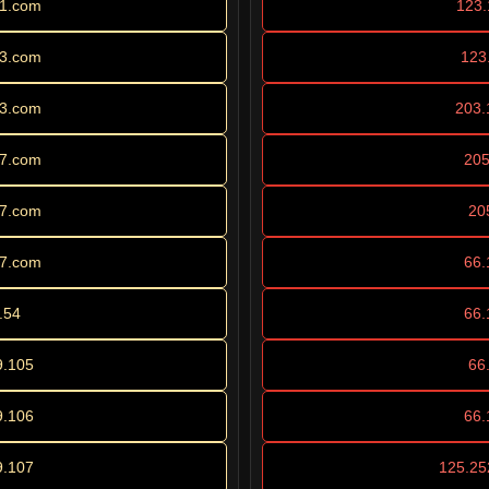
1.com
123.
3.com
123
3.com
203.
7.com
205
7.com
20
7.com
66.
.54
66.
9.105
66
9.106
66.
9.107
125.25