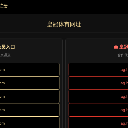
育注册
皇冠体育网址
会员入口
💼 
登录通道
合作代
com
ag.
com
ag.
com
ag.
com
ag.
com
ag.