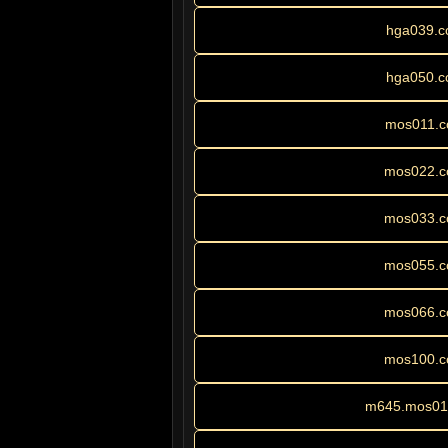
hga039.
hga050.
mos011.
mos022.
mos033.
mos055.
mos066.
mos100.
m645.mos01