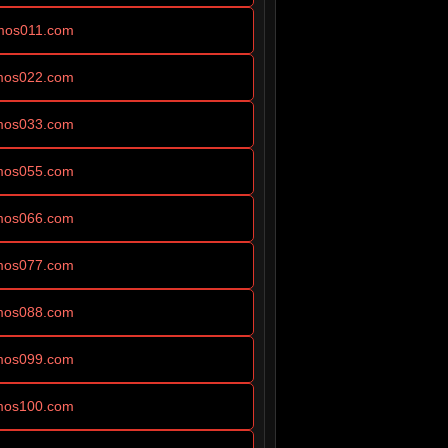
mos011.com
mos022.com
mos033.com
mos055.com
mos066.com
mos077.com
mos088.com
mos099.com
mos100.com