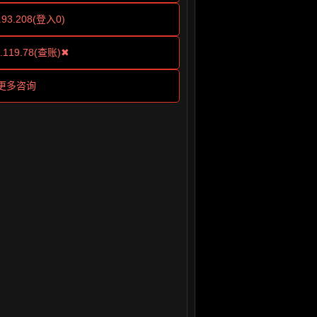
.93.208(登入0)
8.119.78(查账)✖
更多咨询