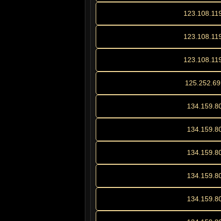
123.108.11
123.108.11
123.108.11
125.252.69
134.159.8
134.159.8
134.159.8
134.159.8
134.159.8