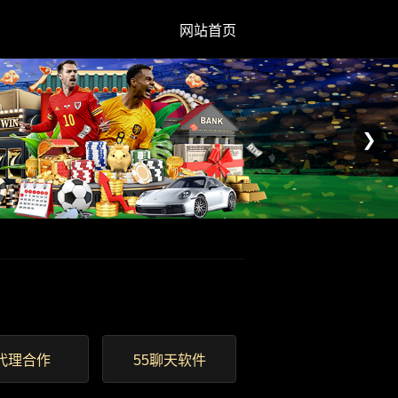
网站首页
❯
最新通知：官方直营线上娱乐平台汇聚，《欧博-
代理合作
55聊天软件