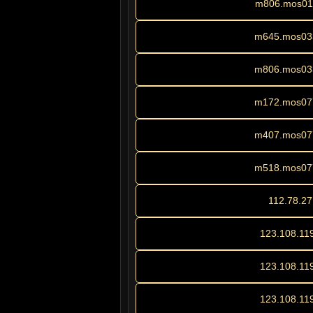
m806.mos01
m645.mos03
m806.mos03
m172.mos07
m407.mos07
m518.mos07
112.78.27
123.108.11
123.108.11
123.108.11