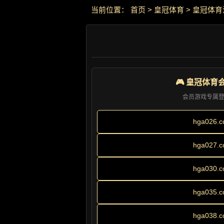
当前位置：
首页
>
皇冠体育
> 皇冠体
🎮 皇冠体育
会员游戏专属
hga026.
hga027.
hga030.
hga035.
hga038.