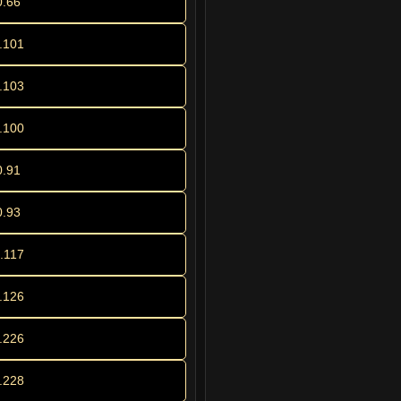
0.66
.101
.103
.100
0.91
0.93
.117
.126
.226
.228