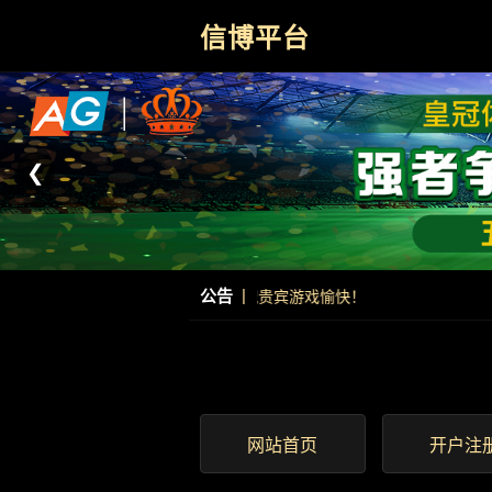
信博平台
❮
|
公告
水0.8起步，皇冠体育2.7，祝贵宾游戏愉快！
网站首页
开户注