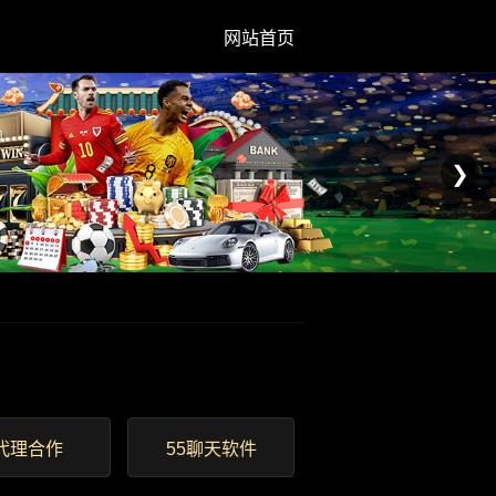
网站首页
❯
代理合作
55聊天软件