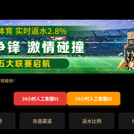
快！
24小时人工客服01
24小时人工客服02
册
充值渠道
返水比例