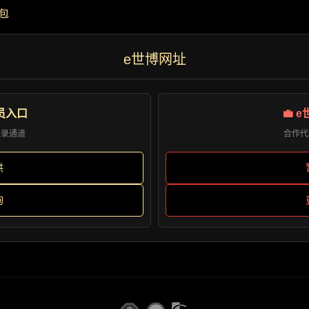
礼包
e世博网址
会员入口
💼 
登录通道
合作代
供
询