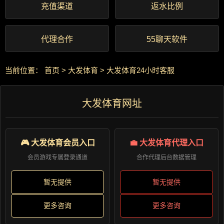
充值渠道
返水比例
代理合作
55聊天软件
当前位置：
首页
>
大发体育
> 大发体育24小时客服
大发体育网址
🎮 大发体育会员入口
💼 大发体育代理入口
会员游戏专属登录通道
合作代理后台数据管理
暂无提供
暂无提供
更多咨询
更多咨询