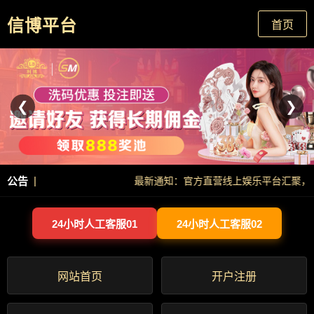
信博平台
首页
❮
❯
|
公告
最新通知：官方直营线上娱乐平台汇聚，《欧
24小时人工客服01
24小时人工客服02
网站首页
开户注册