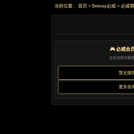
当前位置：
首页
>
Betway必威
> 必威
🎮 必威会
会员游戏专属
暂无提
更多咨