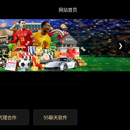
网站首页
❯
最新通知：官方直营线上娱乐平台汇
代理合作
55聊天软件