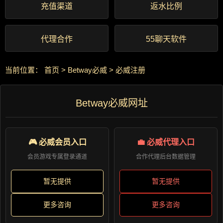
充值渠道
返水比例
代理合作
55聊天软件
当前位置：
首页
>
Betway必威
> 必威注册
Betway必威网址
🎮 必威会员入口
💼 必威代理入口
会员游戏专属登录通道
合作代理后台数据管理
暂无提供
暂无提供
更多咨询
更多咨询