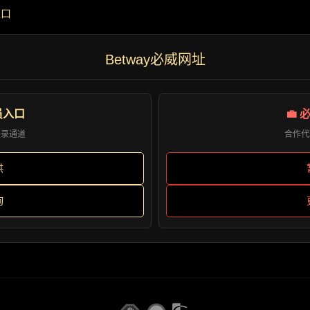
入口
Betway必威网址
员入口
💼
登录通道
合作代
供
询