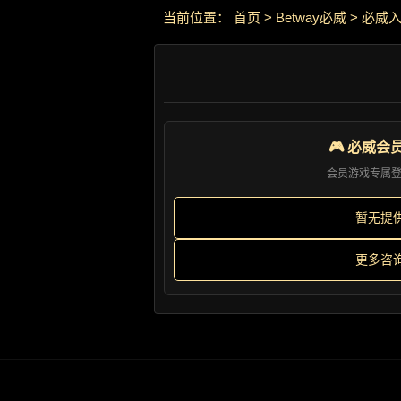
当前位置：
首页
>
Betway必威
> 必威
🎮 必威会
会员游戏专属
暂无提
更多咨