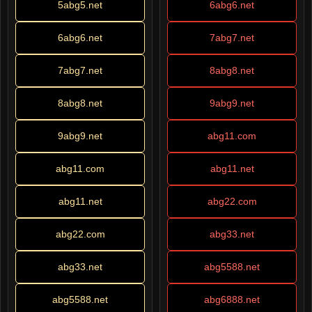
5abg5.net
6abg6.net
6abg6.net
7abg7.net
7abg7.net
8abg8.net
8abg8.net
9abg9.net
9abg9.net
abg11.com
abg11.com
abg11.net
abg11.net
abg22.com
abg22.com
abg33.net
abg33.net
abg5588.net
abg5588.net
abg6888.net