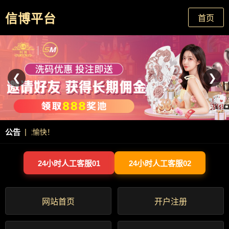
信博平台
首页
❮
❯
|
公告
祝贵宾游戏愉快！
24小时人工客服01
24小时人工客服02
网站首页
开户注册