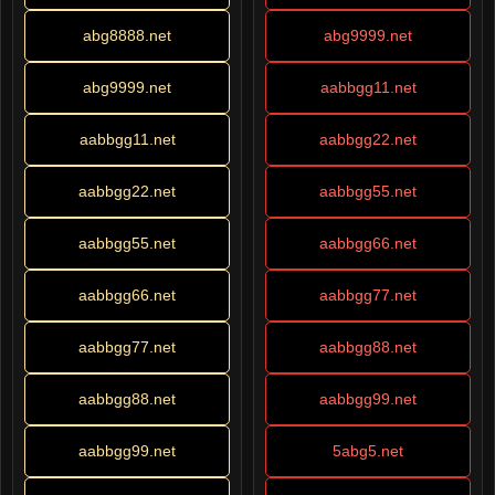
abg8888.net
abg9999.net
abg9999.net
aabbgg11.net
aabbgg11.net
aabbgg22.net
aabbgg22.net
aabbgg55.net
aabbgg55.net
aabbgg66.net
aabbgg66.net
aabbgg77.net
aabbgg77.net
aabbgg88.net
aabbgg88.net
aabbgg99.net
aabbgg99.net
5abg5.net