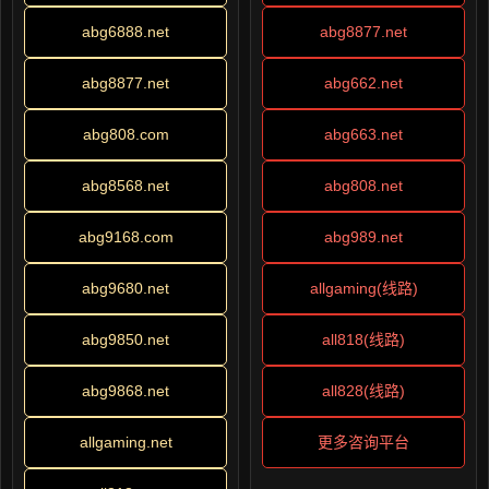
abg6888.net
abg8877.net
abg8877.net
abg662.net
abg808.com
abg663.net
abg8568.net
abg808.net
abg9168.com
abg989.net
abg9680.net
allgaming(线路)
abg9850.net
all818(线路)
abg9868.net
all828(线路)
allgaming.net
更多咨询平台